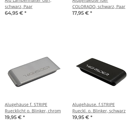
Alu Lampenhalter UB1,
Alugehaeuse fuer
schwarz, Paar
COLORADO, schwarz, Paar
64,95 €
*
17,95 €
*
Alugehäuse f. STRIPE
Alugehäuse. f.STRIPE
Ruecklicht o. Blinker, chrom
Rueckl. o. Blinker, schwarz
19,95 €
*
19,95 €
*