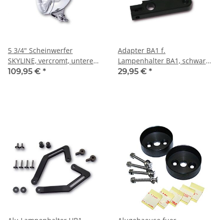
5 3/4" Scheinwerfer
Adapter BA1 f.
SKYLINE, vercromt, untere
Lampenhalter BA1, schwarz,
Bef.
Paar
109,95 €
*
29,95 €
*