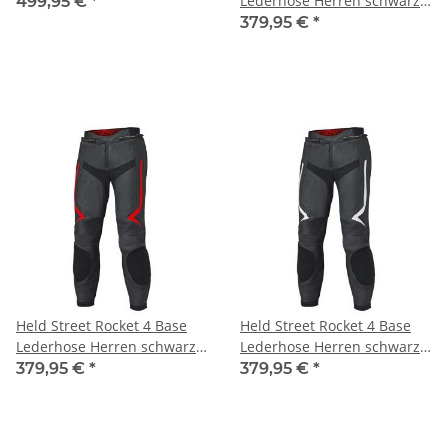
Lederhose Herren schwarz
499,95 €
*
anthrazit
379,95 €
*
Held Street Rocket 4 Base
Held Street Rocket 4 Base
Lederhose Herren schwarz
Lederhose Herren schwarz
rot
weiß
379,95 €
*
379,95 €
*