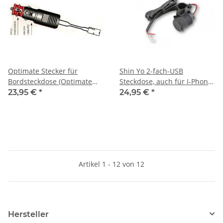
Optimate Stecker für
Shin Yo 2-fach-USB
Bordsteckdose (Optimate
Steckdose, auch für I-Phone,
TM-72)
12V, 3.3 A
23,95 €
*
24,95 €
*
Artikel 1 - 12 von 12
Hersteller