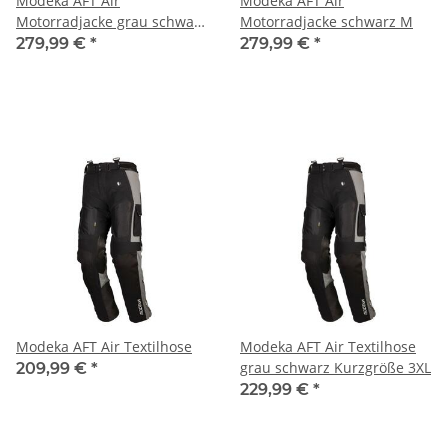
Modeka AFT Air
Modeka AFT Air
Motorradjacke grau schwarz
Motorradjacke schwarz M
M
279,99 €
*
279,99 €
*
Modeka AFT Air Textilhose
Modeka AFT Air Textilhose
grau schwarz Kurzgröße 3XL
209,99 €
*
229,99 €
*