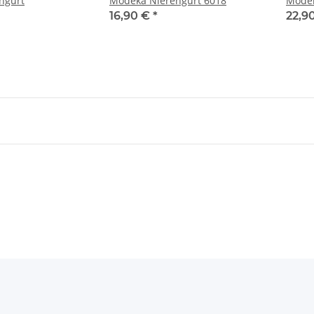
ngurt
Modeka Nierengurt 6018
Modek
16,90 €
*
22,9