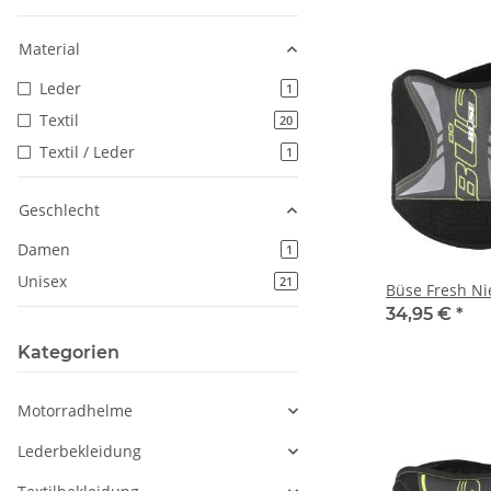
Material
Leder
Artikel gefunden
1
Textil
Artikel gefunden
20
Textil / Leder
Artikel gefunden
1
Geschlecht
Damen
Artikel gefunden
1
Unisex
Artikel gefunden
21
Büse Fresh Ni
34,95 €
*
Kategorien
Motorradhelme
Lederbekleidung