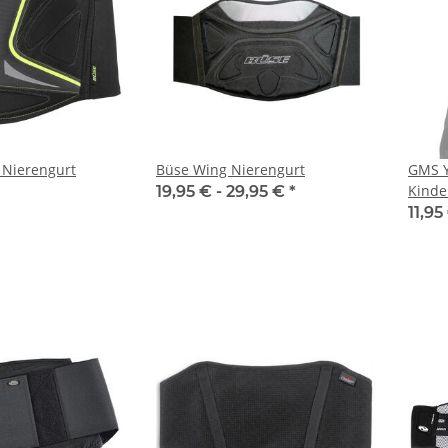
 Nierengurt
Büse Wing Nierengurt
GMS Y
Kinde
19,95 € -
29,95 €
*
11,95