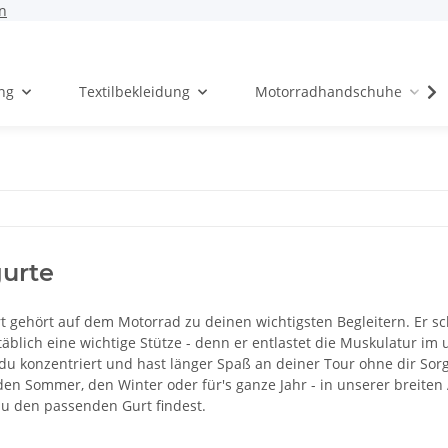
n
ng
Textilbekleidung
Motorradhandschuhe
urte
t gehört auf dem Motorrad zu deinen wichtigsten Begleitern. Er s
äblich eine wichtige Stütze - denn er entlastet die Muskulatur 
 du konzentriert und hast länger Spaß an deiner Tour ohne dir S
r den Sommer, den Winter oder für's ganze Jahr - in unserer breit
 du den passenden Gurt findest.