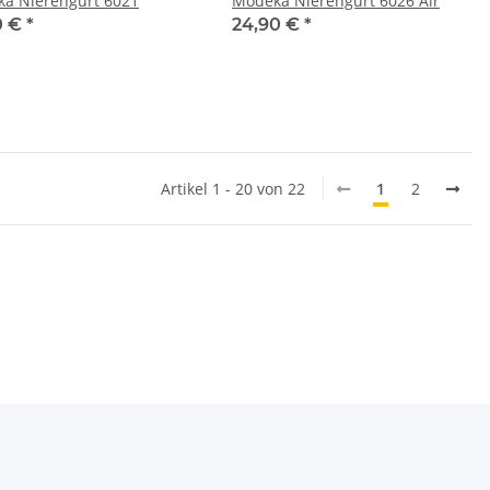
a Nierengurt 6021
Modeka Nierengurt 6026 Air
0 €
*
24,90 €
*
Artikel 1 - 20 von 22
1
2