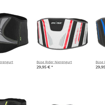
erengurt
Büse Rider Nierengurt
Büse 
29,95 €
*
29,9