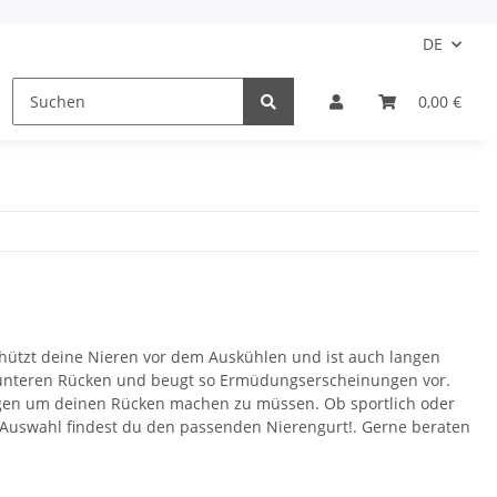
DE
Motorradstiefel
Damen
Kinder
0,00 €
Schu
chützt deine Nieren vor dem Auskühlen und ist auch langen
im unteren Rücken und beugt so Ermüdungserscheinungen vor.
orgen um deinen Rücken machen zu müssen. Ob sportlich oder
en Auswahl findest du den passenden Nierengurt!. Gerne beraten