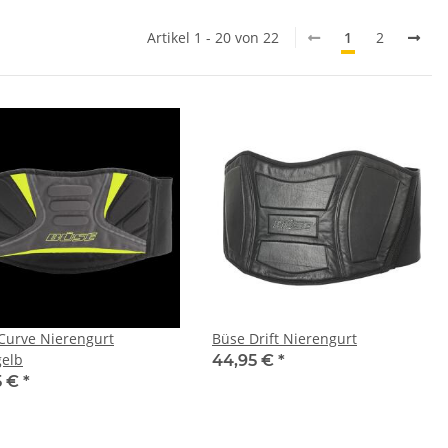
Artikel 1 - 20 von 22
1
2
Curve Nierengurt
Büse Drift Nierengurt
elb
44,95 €
*
5 €
*