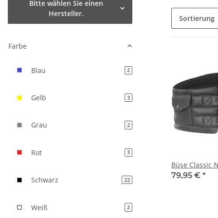
Bitte wählen Sie einen
Hersteller.
Sortierung
Farbe
Blau
Artikel gefunden
2
Gelb
Artikel gefunden
3
Grau
Artikel gefunden
2
Rot
Artikel gefunden
3
Büse Classic 
79,95 €
*
Schwarz
Artikel gefunden
22
Weiß
Artikel gefunden
2