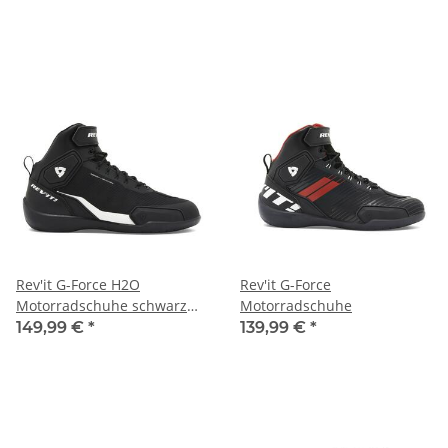
Rev'it G-Force H2O
Rev'it G-Force
Motorradschuhe schwarz
Motorradschuhe
weiß 40
149,99 €
*
139,99 €
*