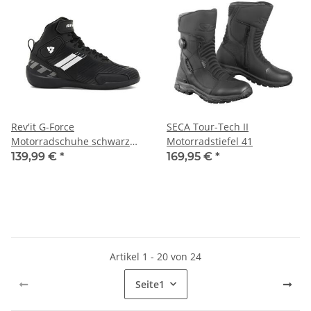
Rev'it G-Force
SECA Tour-Tech II
Motorradschuhe schwarz
Motorradstiefel 41
weiß 39
139,99 €
*
169,95 €
*
Artikel 1 - 20 von 24
Seite
1