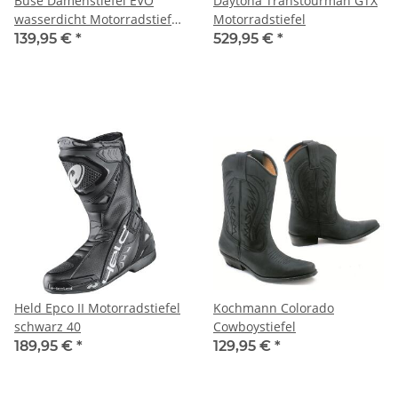
Büse Damenstiefel EVO
Daytona Transtourman GTX
wasserdicht Motorradstiefel
Motorradstiefel
38
139,95 €
*
529,95 €
*
Held Epco II Motorradstiefel
Kochmann Colorado
schwarz 40
Cowboystiefel
189,95 €
*
129,95 €
*