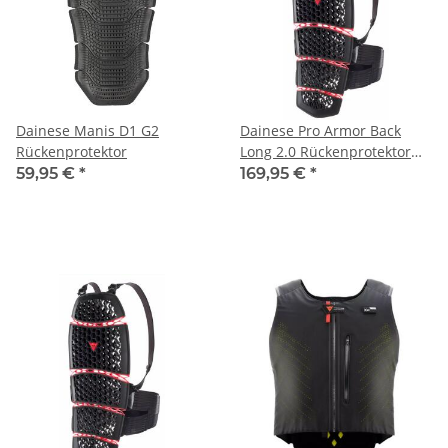
Dainese Manis D1 G2
Dainese Pro Armor Back
Rückenprotektor
Long 2.0 Rückenprotektor
L/2XL
59,95 €
*
169,95 €
*