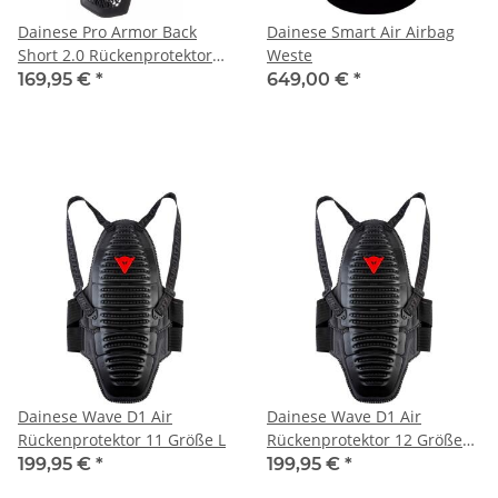
Dainese Pro Armor Back
Dainese Smart Air Airbag
Short 2.0 Rückenprotektor
Weste
L/2XL
169,95 €
*
649,00 €
*
Dainese Wave D1 Air
Dainese Wave D1 Air
Rückenprotektor 11 Größe L
Rückenprotektor 12 Größe
M
199,95 €
*
199,95 €
*