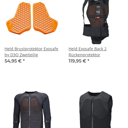
Held Brustprotektor Exosafe
Held Exosafe Back 2
by D3O Zweiteilig
Rückenprotektor
54,95 €
*
119,95 €
*