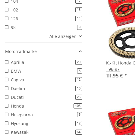
104
Artikel gefunden
17
102
Artikel gefunden
15
126
Artikel gefunden
14
98
Artikel gefunden
9
Alle anzeigen
Motorradmarke
Aprilia
Artikel gefunden
K.-Kit Honda C
29
´96-97
BMW
Artikel gefunden
8
111,95 €
*
Cagiva
Artikel gefunden
12
Daelim
Artikel gefunden
10
Ducati
Artikel gefunden
26
Honda
Artikel gefunden
105
Husqvarna
Artikel gefunden
5
Hyosung
Artikel gefunden
12
Kawasaki
Artikel gefunden
64