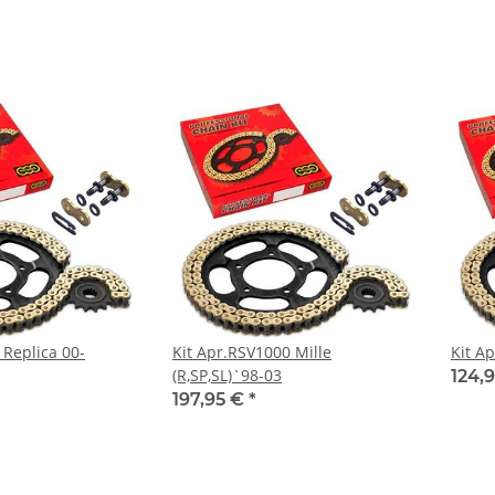
 Replica 00-
Kit Apr.RSV1000 Mille
Kit Ap
(R,SP,SL)`98-03
124,
197,95 €
*