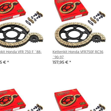
nkit Honda VFR 750 F ´88-
Kettenkit Honda VFR750F RC36
´90-97
95 €
*
157,95 €
*