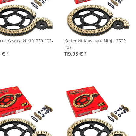
nkit Kawasaki KLX 250 ´93-
Kettenkit Kawasaki Ninja 250R
´09-
5 €
*
119,95 €
*