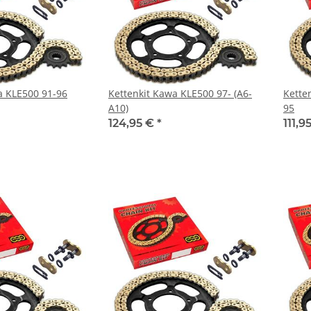
a KLE500 91-96
Kettenkit Kawa KLE500 97- (A6-
Kette
A10)
95
124,95 €
*
111,9