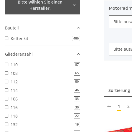
Bitte wählen Sie einen
Hersteller.
Motorrad
Bitte auswä
Bauteil
Kettenkit
Artikel gefunden
486
Bitte auswä
Gliederanzahl
110
Artikel gefunden
87
108
Artikel gefunden
65
112
Artikel gefunden
59
114
Sortierung
Artikel gefunden
46
106
Artikel gefunden
33
1
2
116
Artikel gefunden
30
118
Artikel gefunden
22
132
Artikel gefunden
19