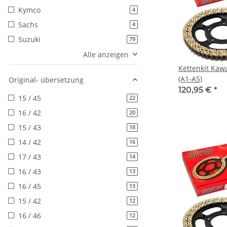
Kymco
Artikel gefunden
4
Sachs
Artikel gefunden
4
Suzuki
Artikel gefunden
79
Alle anzeigen
Kettenkit Kaw
(A1-A5)
Original- übersetzung
120,95 €
*
15 / 45
Artikel gefunden
22
16 / 42
Artikel gefunden
20
15 / 43
Artikel gefunden
18
14 / 42
Artikel gefunden
16
17 / 43
Artikel gefunden
14
16 / 43
Artikel gefunden
13
16 / 45
Artikel gefunden
13
15 / 42
Artikel gefunden
12
16 / 46
Artikel gefunden
12