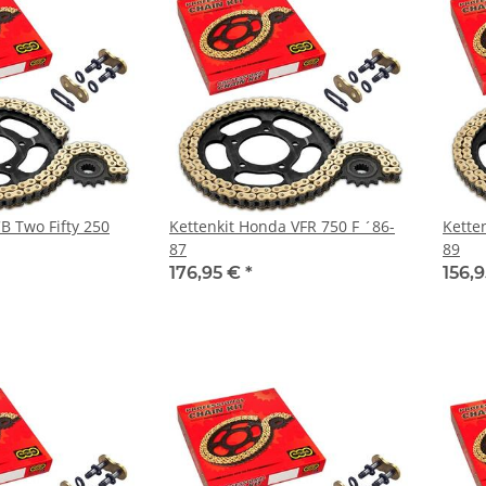
B Two Fifty 250
Kettenkit Honda VFR 750 F ´86-
Kette
87
89
176,95 €
*
156,