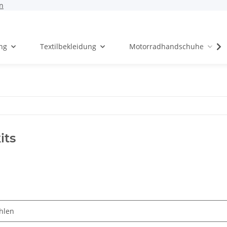
n
ng
Textilbekleidung
Motorradhandschuhe
its
en