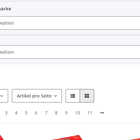
marke
hlen
hlen
Artikel pro Seite
3
4
5
6
7
8
9
10
11