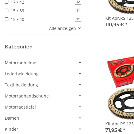
17 / 42
Artikel gefunden
12
15 / 39
Artikel gefunden
11
Kit Apr.RS 125
15 / 40
Artikel gefunden
11
110,95 €
*
Alle anzeigen
Kategorien
Motorradhelme
Lederbekleidung
Textilbekleidung
Motorradhandschuhe
Motorradstiefel
Damen
Kit Apr.RS 125
Kinder
71,95 €
*