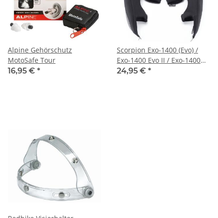
Alpine Gehörschutz
Scorpion Exo-1400 (Evo) /
MotoSafe Tour
Exo-1400 Evo II / Exo-1400
Carbon Wangenpolster
16,95 €
*
24,95 €
*
Größe L