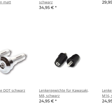
n matt
schwarz
29,9
34,95 €
*
te DOT schwarz
Lenkergewichte für Kawasaki,
Lenke
M8, schwarz
M16, 
24,95 €
*
24,9