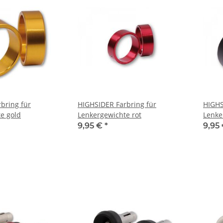
bring für
HIGHSIDER Farbring für
HIGHS
e gold
Lenkergewichte rot
Lenke
9,95 €
*
9,95