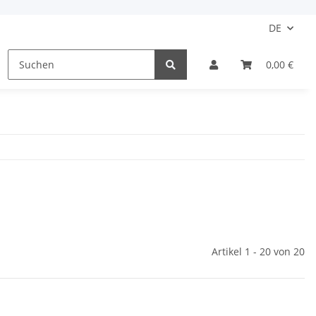
DE
Motorradstiefel
Damen
Kinder
0,00 €
Schu
Artikel 1 - 20 von 20