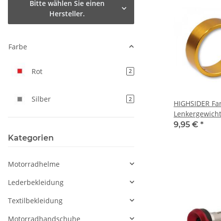
Bitte wählen Sie einen
Hersteller.
Farbe
Rot
Artikel gefunden
2
Silber
Artikel gefunden
2
HIGHSIDER Far
Lenkergewicht
9,95 €
*
Kategorien
Motorradhelme
Lederbekleidung
Textilbekleidung
Motorradhandschuhe