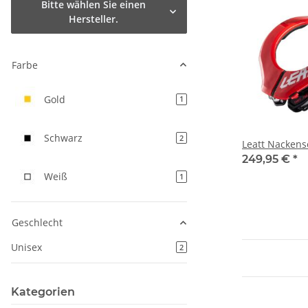
Bitte wählen Sie einen
Hersteller.
Farbe
Gold
Artikel gefunden
1
Schwarz
Artikel gefunden
2
Leatt Nackensc
249,95 €
*
Weiß
Artikel gefunden
1
Geschlecht
Unisex
Artikel gefunden
2
Kategorien