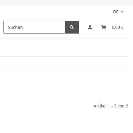
DE
Motorradstiefel
Damen
Kinder
0,00 €
Schu
Artikel 1 - 3 von 3