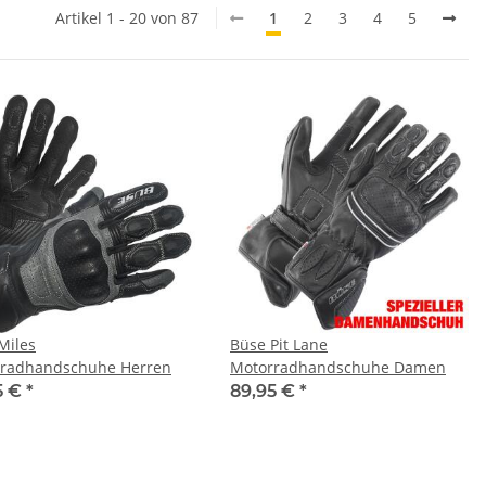
Artikel 1 - 20 von 87
1
2
3
4
5
Miles
Büse Pit Lane
radhandschuhe Herren
Motorradhandschuhe Damen
5 €
*
89,95 €
*