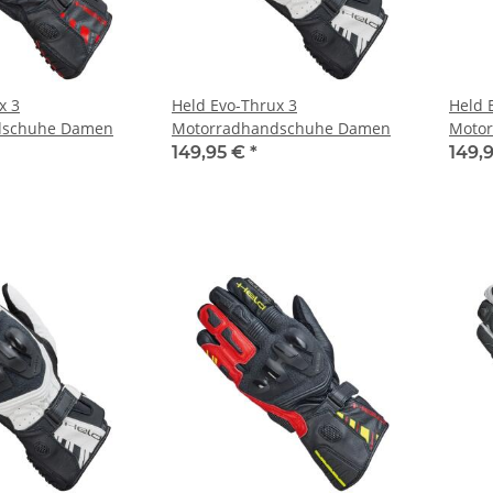
x 3
Held Evo-Thrux 3
Held 
dschuhe Damen
Motorradhandschuhe Damen
Motor
149,95 €
*
149,