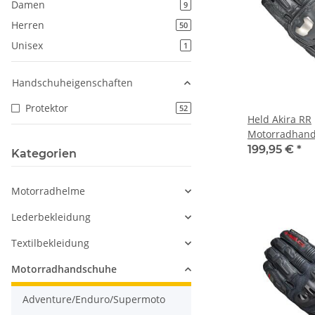
Damen
Artikel gefunden
9
Herren
Artikel gefunden
50
Unisex
Artikel gefunden
1
Handschuheigenschaften
Protektor
Artikel gefunden
52
Held Akira RR
Motorradhand
199,95 €
*
Kategorien
Motorradhelme
Lederbekleidung
Textilbekleidung
Motorradhandschuhe
Adventure/Enduro/Supermoto