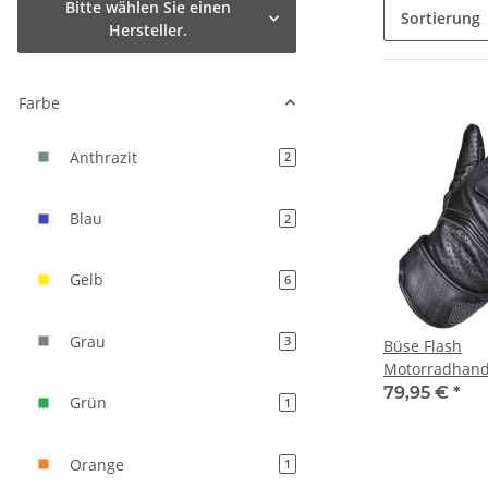
Bitte wählen Sie einen
Sortierung
Hersteller.
Farbe
Anthrazit
Artikel gefunden
2
Blau
Artikel gefunden
2
Gelb
Artikel gefunden
6
Grau
Artikel gefunden
3
Büse Flash
Motorradhan
79,95 €
*
Grün
Artikel gefunden
1
Orange
Artikel gefunden
1