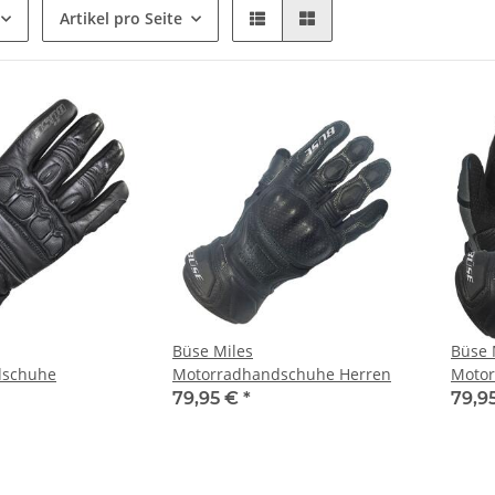
Artikel pro Seite
Büse Miles
Büse 
dschuhe
Motorradhandschuhe Herren
Motor
79,95 €
*
79,9