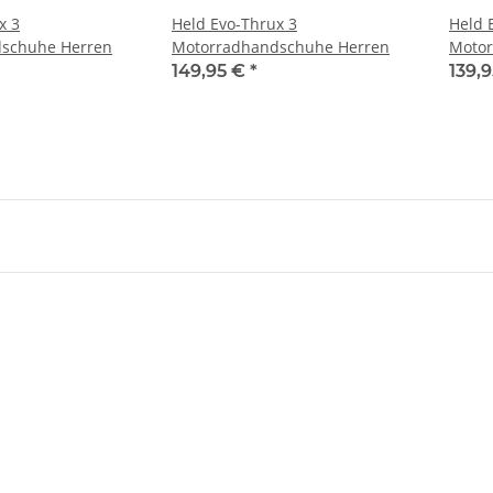
x 3
Held Evo-Thrux 3
Held 
schuhe Herren
Motorradhandschuhe Herren
Moto
149,95 €
*
139,