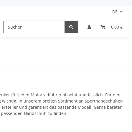
DE
Motorradstiefel
Damen
Kinder
0,00 €
Schu
enker für jeden Motorradfahrer absolut unerlässlich. Für den
g wichtig. In unserem breiten Sortiment an Sporthandschuhen
ersteller und garantiert das passende Modell. Gerne beraten
en passenden Handschuh zu finden.