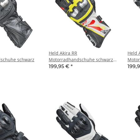
Held Akira RR
Held 
schuhe schwarz
Motorradhandschuhe schwarz
Motor
gelb
weiß
199,95 €
*
199,