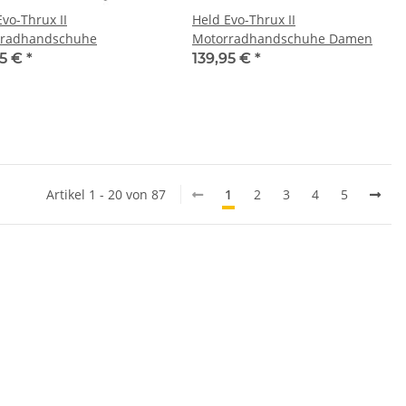
Evo-Thrux II
Held Evo-Thrux II
rradhandschuhe
Motorradhandschuhe Damen
95 €
*
139,95 €
*
Artikel 1 - 20 von 87
1
2
3
4
5