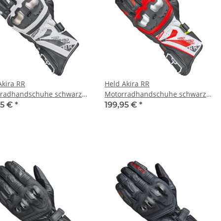
Akira RR
Held Akira RR
radhandschuhe schwarz
Motorradhandschuhe schwarz
weiß rot
95 €
*
199,95 €
*