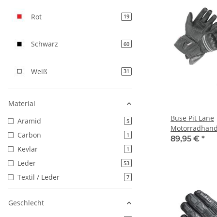
Rot
Artikel gefunden
19
Schwarz
Artikel gefunden
60
Weiß
Artikel gefunden
31
Material
Büse Pit Lane
Aramid
Artikel gefunden
5
Motorradhand
Carbon
Artikel gefunden
1
89,95 €
*
Kevlar
Artikel gefunden
1
Leder
Artikel gefunden
53
Textil / Leder
Artikel gefunden
7
Geschlecht