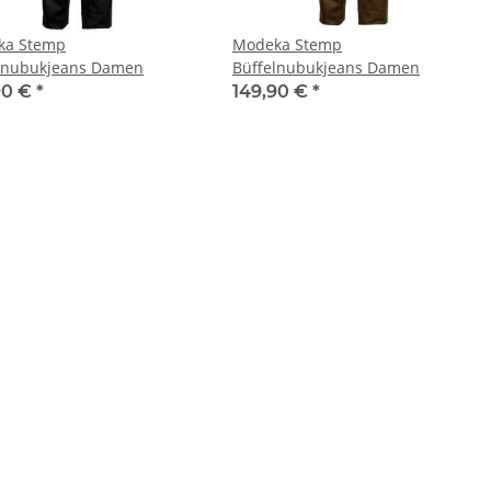
ka Stemp
Modeka Stemp
lnubukjeans Damen
Büffelnubukjeans Damen
90 €
*
149,90 €
*