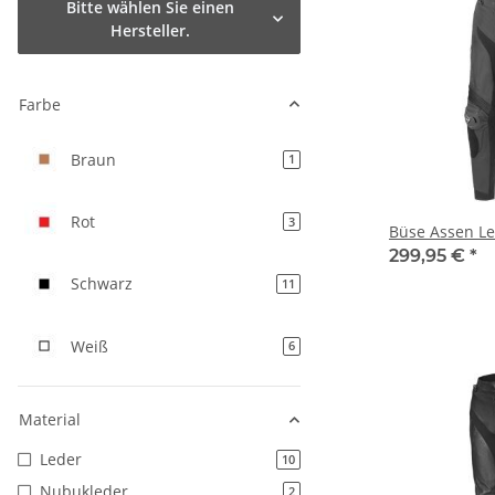
Bitte wählen Sie einen
Hersteller.
Farbe
Braun
Artikel gefunden
1
Rot
Artikel gefunden
3
Büse Assen L
299,95 €
*
Schwarz
Artikel gefunden
11
Weiß
Artikel gefunden
6
Material
Leder
Artikel gefunden
10
Nubukleder
Artikel gefunden
2