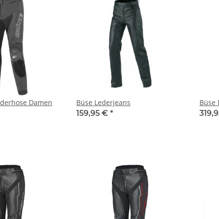
ederhose Damen
Büse Lederjeans
Büse 
159,95 €
*
319,