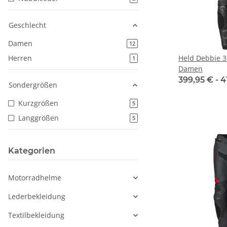
Geschlecht
Damen
Artikel gefunden
12
Held Debbie 3
Herren
Artikel gefunden
1
Damen
399,95 € -
4
Sondergrößen
Kurzgrößen
Artikel gefunden
5
Langgrößen
Artikel gefunden
5
Kategorien
Motorradhelme
Lederbekleidung
Textilbekleidung